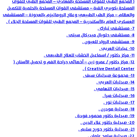
( المجمع الطبي للقوات المسلحة بالمعادي – المجمع الطبي للقوات
المسلحة بكوبري القبة – مستشفى القوات المسلحة بالحلمية للتكميل
والعظام – مركز الطب الطبيعي وعلاج الروماتيزم بالعجوزة – المستشفى
العسكري العام بالأسكندرية – المجمع الطبي للقوات المسلحة الجلاء ) .
7-
مستشفى تبارك .
8-
مستشفى جلوبال ميديكال سيتى .
9-
مستشفى الرواد للعيون .
10-
عيادات العربي .
11-
مركز دكتور / اسماعيل الخشاب للعلاج الطبيعى .
12-
مركز دكتور / عمرو زين – أخصائى جراحة الفم و تجميل الأسنان (
Creative Dentail Center ) .
13-
مجموعة صيدليات سيف .
14-
صيدليات العربي .
15-
صيدليات التهامي .
16-
صيدليات ميرا .
17-
صيدليات نور .
18-
صيدلية مودرن .
19-
صيدلية دكتور محمود فودة .
20-
صيدلية دكتور علاء الدين .
21-
صيدلية دكتور جورج سليم .
22-
صيدلية سامح علوان .