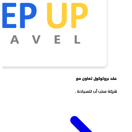
عقد بروتوكول تعاون مع
شركة ستب أب للسياحة .