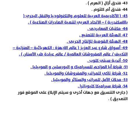
43-
فندق أزال ( الهرم ) .
44-
فندق أم كلثوم .
45-
( الأكاديمية العربية للعلوم والتكنولوجيا والنقل البحري (
بالاسكندرية ) – الاتحاد العربي لتنمية الصادرات الصناعية ) .
46-
مكتبات المعايرجى .
47-
الهيئة العربية للتصنيع .
48-
الهيئة القومية للإنتاج الحربى .
49-
أسواق شارع عبد العزيز ( عالم الاجهزة : الكهربائية – المنزلية –
التكييف / عالم المفروشات العالمية / عالم عيادة طب الأسنان ) .
50-
أندية سيتي كلوب .
51-
شركة أبا المزاحم للسيراميك و البورسلين و الموبيليا .
52-
شركة تاكي للمراتب والمفروشات والموبيليا .
53-
محلات الأمل للمراتب والستائر والموبيليا .
54-
شركة سيراميكا كليوباترا .
( جارى التنسيق مع جهات أخرى و سيتم الإبلاغ على الموقع فور
التصديق ) .