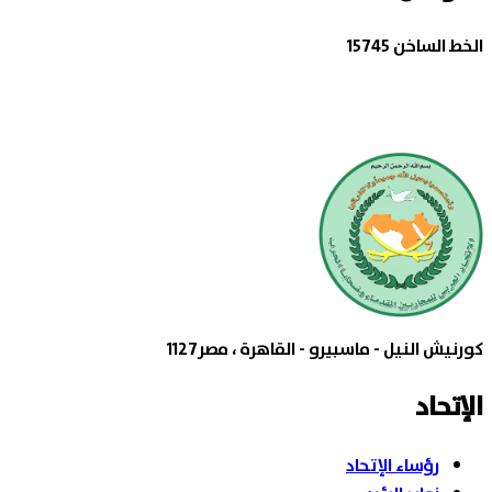
الخط الساخن 15745
كورنيش النيل - ماسبيرو - القاهرة ، مصر1127
الإتحاد
رؤساء الإتحاد