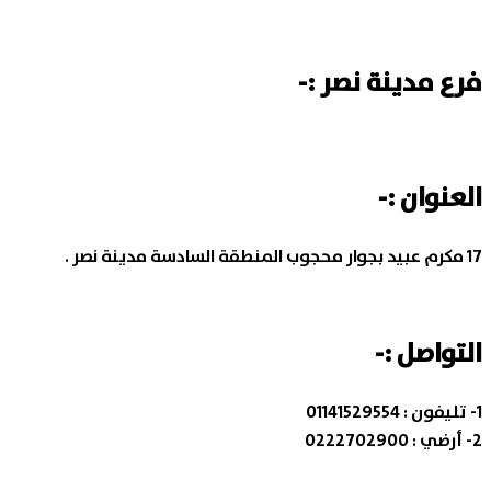
فرع مدينة نصر :-
العنوان :-
17 مكرم عبيد بجوار محجوب المنطقة السادسة مدينة نصر .
التواصل :-
1- تليفون :
01141529554
2- أرضي :
0222702900